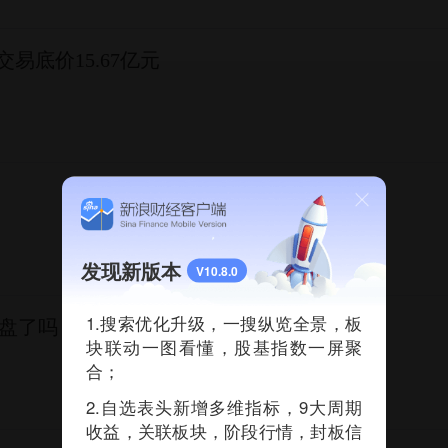
易底价15.67亿元
发现新版本
V10.8.0
1.搜索优化升级，一搜纵览全景，板
盘了吗？
块联动一图看懂，股基指数一屏聚
合；
2.自选表头新增多维指标，9大周期
收益，关联板块，阶段行情，封板信