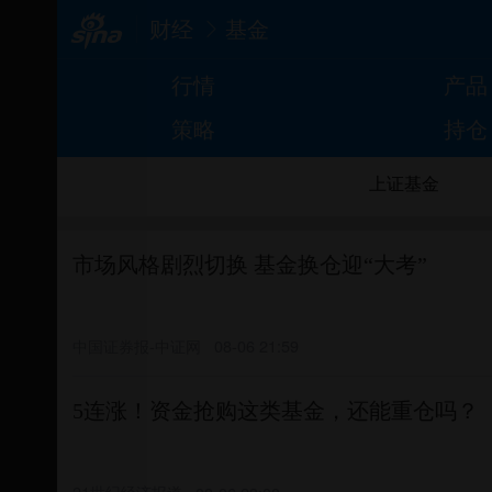
财经
基金
行情
产品
策略
持仓
上证基金
市场风格剧烈切换 基金换仓迎“大考”
中国证券报-中证网
08-06 21:59
5连涨！资金抢购这类基金，还能重仓吗？
21世纪经济报道