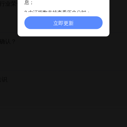
息；
行业荣誉，见证专业实力
3.中证指数支持查看历史分时；
立即更新
确认？
共识