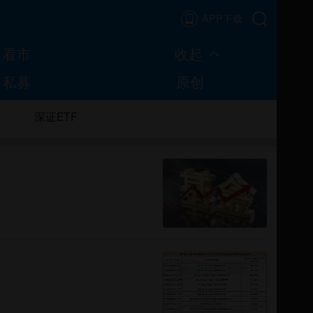
APP下载
看市
收起
私募
原创
深证ETF