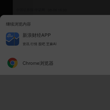
中国证券报-中证网
08-06 16:00
继续浏览内容
翻倍基潮起潮落：解码7月份基金回撤TOP1
新浪财经APP
21世纪经济报道
2评论
08-06 23:00
资讯 行情 股吧 芝麻AI
杠杆撤离、基金调仓、赛道巨震：AI狂热
Chrome浏览器
市场资讯
54评论
08-06 22:45
热门科技赛道收益回撤 多家银行密集上调
新快报
08-06 16:07