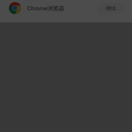
半年报持续披露 基金布局绩优股
Chrome浏览器
继续
中国证券报-中证网
07-28 16:00
新版本抢先体验
V10.8.0
创业板指跌超7% 多只宽基
ETF持续放量：创业板ETF易
方达（159915）、科创50ETF
新浪基金
9评论
07-28 06:48
华夏（588000）成交额超百亿
发现新版本
V10.8.0
公募打新长鑫科技，浮盈超500亿
1.搜索优化升级，一搜纵览全景，板块联动一
券商中国
388评论
07-27 23:23
图看懂，股基指数一屏聚合；
2.自选表头新增多维指标，9大周期收益，关
3.28万亿！A股“一哥”易主，
联板块，阶段行情，封板信息；
下一个基金头号重仓股？
3.中证指数支持查看历史分时；
证券时报
07-27 23:10
立即更新