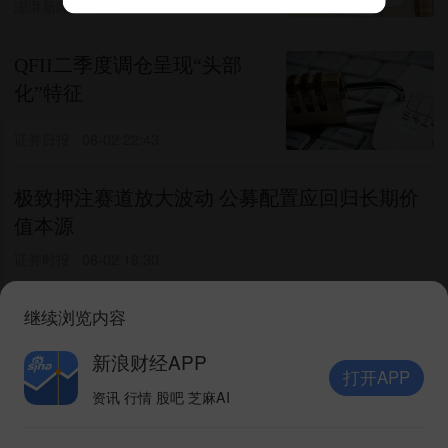
澎湃新闻
2评论
08-03 23:23
QFII二季度调仓呈现“头部
化”特征
证券日报
08-02 22:43
极致押注赛道放大波动 公募配置应回归长期价
值本源
证券时报
08-02 18:30
继续浏览内容
数说公募主动权益基金二季
报：规模增长、科技持仓占比
新浪财经APP
大幅提升
打开APP
市场资讯
07-29 01:00
资讯 行情 股吧 芝麻AI
打开APP