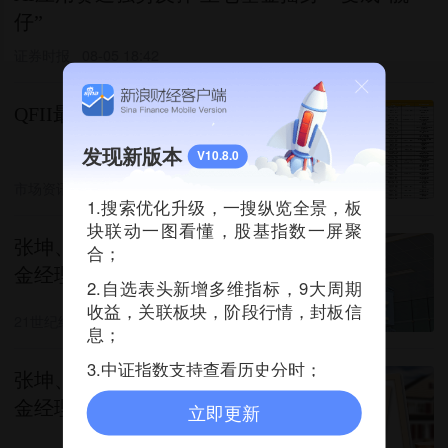
仔”
证券时报
08-05 18:42
QFII最新重仓股，名单来了
发现新版本
V10.8.0
市场资讯
1评论
08-05 16:01
1.搜索优化升级，一搜纵览全景，板
块联动一图看懂，股基指数一屏聚
张坤、刘彦春、朱少醒……基
合；
金经理追高“买单记”
2.自选表头新增多维指标，9大周期
收益，关联板块，阶段行情，封板信
21世纪经济报道
595评论
08-03 23:37
息；
3.中证指数支持查看历史分时；
张坤、刘格菘、赵枫等百亿基
金经理齐出动，7月公募调研
立即更新
盯上这些赛道