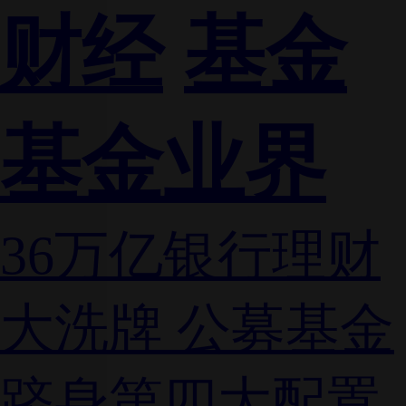
财经
基金
基金业界
36万亿银行理财
大洗牌 公募基金
跻身第四大配置