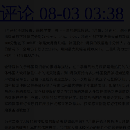
评论
08-03 03:38