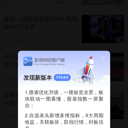
频
06:45
盘前：纳指期货涨0.59% 市场
静待7月非农
环球市场播报
1评论
08-07 12:20
央行连续第21个月增持黄金 料
接下来增持仍是大方向
发现新版本
大河网
1评论
V10.8.0
08-07 10:23
1.搜索优化升级，一搜纵览全景，板
近期黄金大涨，看懂叙事背后
块联动一图看懂，股基指数一屏聚
的风险
合；
2.自选表头新增多维指标，9大周期
市场资讯
08-07 08:11
收益，关联板块，阶段行情，封板信