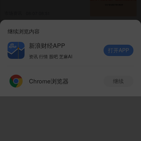
市场资讯
08-07 08:51
继续浏览内容
万锦晟8.7大非农能否助推黄金
继续走强？今日黄金解析！
新浪财经APP
打开APP
市场资讯
08-07 09:34
资讯 行情 股吧 芝麻AI
打开APP
瑞银财管：黄金仍可维持强势
Chrome浏览器
继续
料金价明年上半年突破5000美
新版本抢先体验
V10.8.0
元
智通财经APP
08-07 07:34
黄金市场实现有力突破 全球黄
金ETF恢复净流入
发现新版本
V10.8.0
市场资讯
08-07 06:50