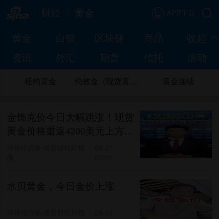
财经
黄金
APP下载
黄金
白银
区块链
商品
收起
资讯
外汇
期货
信托
滚动
纽约黄金
伦敦金（现货黄金）
黄金连续
金饰克价今日大幅跳涨！现货
黄金价格重返4200美元上方，
多家黄金品牌单日报价涨超55
环球经济眼-推荐财经好视
08-07
频
07:07
元。
水贝黄金，今日金价上涨
环球经济眼-推荐财经好视
08-07