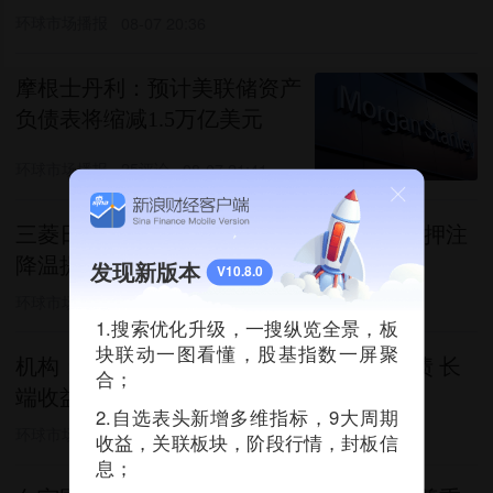
环球市场播报
08-07 20:36
摩根士丹利：预计美联储资产
负债表将缩减1.5万亿美元
环球市场播报
25评论
08-07 21:41
三菱日联：建议做多澳元/日元 美联储加息押注
降温提振套息交易
发现新版本
V10.8.0
环球市场播报
08-07 21:42
1.搜索优化升级，一搜纵览全景，板
块联动一图看懂，股基指数一屏聚
机构：日本不太可能为干预而出售中期美债 长
合；
端收益率影响有限
2.自选表头新增多维指标，9大周期
环球市场播报
08-07 18:41
收益，关联板块，阶段行情，封板信
息；