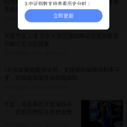
白宫顾问称特朗普与沃什经常谈经济 总统尊重
3.中证指数支持查看历史分时；
美联储独立性
立即更新
环球市场播报
7评论
08-07 17:58
美股早盘上涨 非农令加息预期降温但通胀数据
可能才是决定因素
环球市场播报
2评论
08-07 14:29
7月非农就业数据走弱，支持美联储维持利率不
变，但加息选项并未彻底排除
环球市场播报
4评论
08-07 14:26
开盘：美股周五开盘涨跌不
一，交易员押注非农就业数据
将阻止美联储加息
环球市场播报
1评论
08-07 13:30