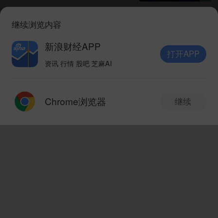
继续浏览内容
ATFX亮相2026维基财经博览
会 首席运营官首次系统性解读
新浪财经APP
品牌增长逻辑
打开APP
市场资讯
08-07 11:45
资讯 行情 股吧 芝麻AI
打开APP
ATFX:格什姆岛传爆炸声美伊
Chrome浏览器
继续
局势再添变数 WTI大涨触及
新版本抢先体验
V10.8.0
77.64
市场资讯
08-07 11:40
ATFX汇评:7月非农就业来袭核
心数据预期偏弱 多因素拖累美
发现新版本
V10.8.0
国经济
市场资讯
08-07 11:37
1.搜索优化升级，一搜纵览全景，板块联动一