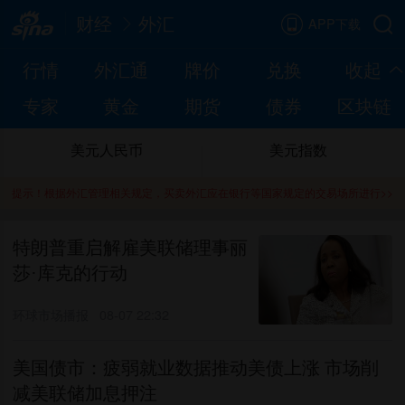
财经
外汇
APP下载
行情
外汇通
牌价
兑换
收起
专家
黄金
期货
债券
区块链
美元人民币
美元指数
提示！根据外汇管理相关规定，买卖外汇应在银行等国家规定的交易场所进行>>
特朗普重启解雇美联储理事丽
莎·库克的行动
环球市场播报
08-07 22:32
美国债市：疲弱就业数据推动美债上涨 市场削
减美联储加息押注