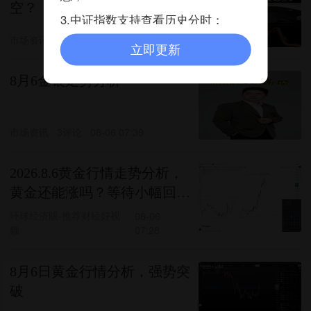
空？
3.中证指数支持查看历史分时；
市场资讯
08-06 07:11
立即更新
8月6金银走势分析
市场资讯
3评论
08-06 07:39
2026.8.6黄金行情走势分析，
黄金还能涨吗？等待小幅回撤
继续上车？一个视频带你看
环球经济眼-推荐财经好视
08-06
频
07:28
懂！
8月6日黄金行情分析，强势突
破