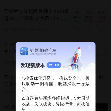
美股半导体超跌反弹！ARM涨
超6%，西部数据大跌10%，AI
巨头重挫20%，美联储加息预
21世纪经济报道
08-06 14:32
期升温
ATFX:黄金补涨行情ADP爆冷
冲击加息预期 卡什卡利支持加
息
市场资讯
4评论
08-06 12:34
发现新版本
V10.8.0
美联储主席沃什坚持精简沟通策略 称市场理解
1.搜索优化升级，一搜纵览全景，板
块联动一图看懂，股基指数一屏聚
其政策框架
合；
环球市场播报
11评论
08-06 11:27
2.自选表头新增多维指标，9大周期
收益，关联板块，阶段行情，封板信
8.6 黄金白银，你看多还是看
息；