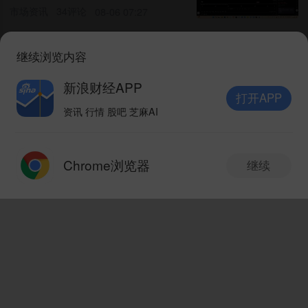
市场资讯
34评论
08-06 07:27
2026-8-6黄金晚间行情走势波
继续浏览内容
段技术推演：继续冲高回落消
新浪财经APP
化！
环球经济眼-推荐财经好视
08-06
打开APP
频
08:38
资讯 行情 股吧 芝麻AI
打开APP
金价短期反弹空间尚存 趋势性
Chrome浏览器
继续
大涨仍需多重基本面信号确认
新版本抢先体验
V10.8.0
市场资讯
08-06 07:14
金价8月快速上涨，从年内低
点已累计反弹超350美元
发现新版本
V10.8.0
市场资讯
08-06 06:49