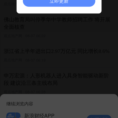
立即更新
观点地产网
08-07 06:18
佛山教育局叫停季华中学教师招聘工作 将开展
全面核查
观点地产网
08-07 06:22
浙江省上半年进出口2.97万亿元 同比增长8.6%
观点地产网
08-07 06:19
申万宏源：人形机器人进入具身智能驱动新阶
段 建议沿三条主线布局
观点地产网
08-07 06:28
继续浏览内容
海南金盛三亚湾物业招标启动 542套大平层入市
倒计时
新浪财经APP