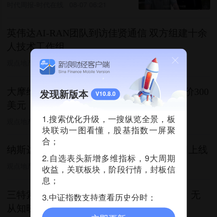
时代周报-时代在线
08-07 06:21
英伟达AI-RAN团队到访佳贤通信 双方组建十余
人技术工作组
观点地产网
08-07 06:19
大摩维持SpaceX增持评级 预计明年中目标价300
发现新版本
V10.8.0
美元
1.搜索优化升级，一搜纵览全景，板
观点地产网
08-07 06:20
块联动一图看懂，股基指数一屏聚
合；
纳斯达克23小时交易制度获批 将于12月6日上线
2.自选表头新增多维指标，9大周期
观点地产网
08-07 06:27
收益，关联板块，阶段行情，封板信
息；
三特索道回应原实控人艾路明被刑拘传闻：无
3.中证指数支持查看历史分时；
从知晓