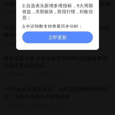
哈塞特称特朗普和沃什“一直”都在讨论经济问题
2.自选表头新增多维指标，9大周期
收益，关联板块，阶段行情，封板信
环球市场播报
08-07 14:44
息；
3.中证指数支持查看历史分时；
联合国粮农组织：7月食品价格上涨，天气与地
缘冲突推高成本并影响农作物产量
立即更新
环球市场播报
08-07 14:30
美股早盘上涨 非农令加息预期降温但通胀数据
可能才是决定因素
环球市场播报
1评论
08-07 14:29
7月非农就业数据走弱，支持美联储维持利率不
变，但加息选项并未彻底排除
环球市场播报
2评论
08-07 14:26