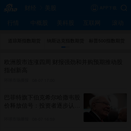
财经
美股
APP下载
行情
中概股
美科股
互联网
滚动
道琼斯指数期货
纳斯达克指数期货
标普500指数期货
欧洲股市连涨四周 财报强劲和并购预期推动股
指创新高
环球市场播报
08-07 17:00
巴菲特旗下伯克希尔哈撒韦股
价释放信号：投资者逐步认可
阿贝尔的领导能力
环球市场播报
08-07 16:59