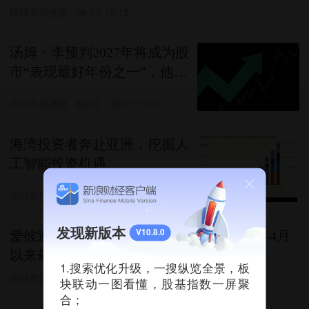
环球市场播报
08-07 16:15
汤姆・李预判2027年将成为股
市“表现最好年份之一”，他的
看多逻辑颇具说服力
环球市场播报
6评论
08-07 15:37
海湾投资者奔赴亚洲，挖掘人
工智能投资机遇
环球市场播报
08-07 15:24
发现新版本
V10.8.0
爱彼迎早盘上涨近15%，有望创下自2022年4月
以来最高收盘价
1.搜索优化升级，一搜纵览全景，板
环球市场播报
08-07 15:04
块联动一图看懂，股基指数一屏聚
合；