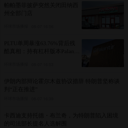
帕帕墨菲披萨突然关闭田纳西
州全部门店
环球市场播报
08-07 16:56
PLTU单周暴涨63.76%背后残
酷真相：持有杠杆版本Palantir
投资者12个月亏损三分之一
环球市场播报
08-07 16:53
伊朗内部辩论霍尔木兹协议措辞 特朗普坚称谈
判“正在推进”
环球市场播报
08-07 16:39
卡西迪支持托德・布兰奇，为特朗普陷入困境
的司法部长提名人选解围