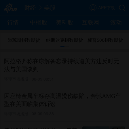
财经
美股
APP下载
行情
中概股
美科股
互联网
滚动
道琼斯指数期货
纳斯达克指数期货
标普500指数期货
阿拉格齐称在谅解备忘录持续遭美方违反时无
法与美国谈判
环球市场播报
08-09 08:51
因座椅金属车标存高温烫伤缺陷，奔驰AMG车
型在美面临集体诉讼
环球市场播报
08-09 06:38