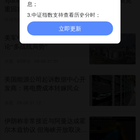
SpaceX股价大起大落波幅超3000亿美元 马斯克
息；
重回攻坚模式
3.中证指数支持查看历史分时；
环球市场播报
4评论
08-09 00:16
立即更新
美军中央司令部司令访以 讨
论“多战线局势”
央视
63评论
08-08 21:51
美国能源公司起诉数据中心开
发商：将电费成本转嫁民众
央视
08-08 21:12
伊朗称非常接近与阿曼达成霍
尔木兹协议 但海峡开放取决于
其他条件