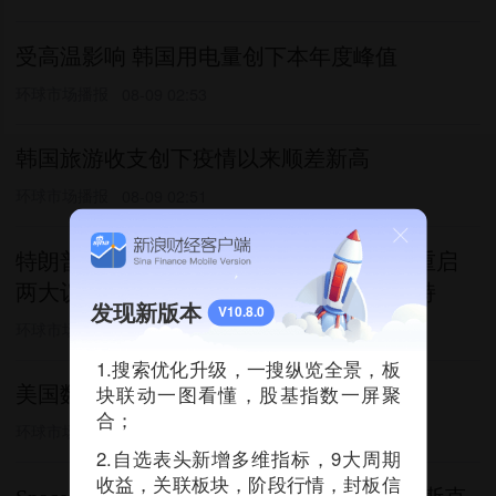
受高温影响 韩国用电量创下本年度峰值
环球市场播报
08-09 02:53
韩国旅游收支创下疫情以来顺差新高
环球市场播报
08-09 02:51
特朗普不接受最高法院终局裁决：败诉后重启
两大议题，又为宴会厅项目寻求大法官支持
发现新版本
V10.8.0
环球市场播报
08-09 01:22
1.搜索优化升级，一搜纵览全景，板
块联动一图看懂，股基指数一屏聚
美国数千名威瑞森用户服务中断
合；
环球市场播报
08-09 00:24
2.自选表头新增多维指标，9大周期
收益，关联板块，阶段行情，封板信