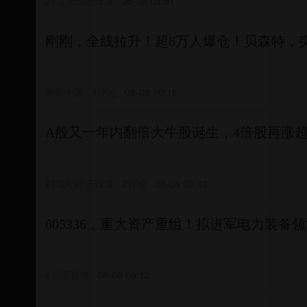
08-08 03:51
刚刚，全线拉升！超6万人爆仓！贝森特，
券商中国
1评论
08-08 10:18
A股又一年内翻倍大牛股诞生，4倍股再涨超
21世纪经济报道
2评论
08-08 08:33
605336，重大资产重组！拟进军电力装备
e公司官微
08-08 09:12