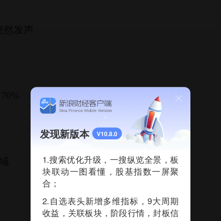
突然发声
70%
发现新版本
V10.8.0
1.搜索优化升级，一搜纵览全景，板
领域
块联动一图看懂，股基指数一屏聚
合；
2.自选表头新增多维指标，9大周期
收益，关联板块，阶段行情，封板信