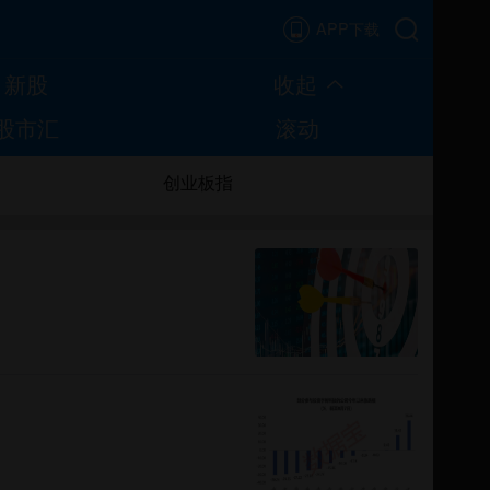
APP下载
新股
收起
股市汇
滚动
创业板指