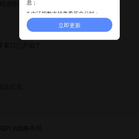
息；
：对这些股票重点监控
3.中证指数支持查看历史分时；
立即更新
多窗口已开启？
高近亿元
高端PCB战略布局