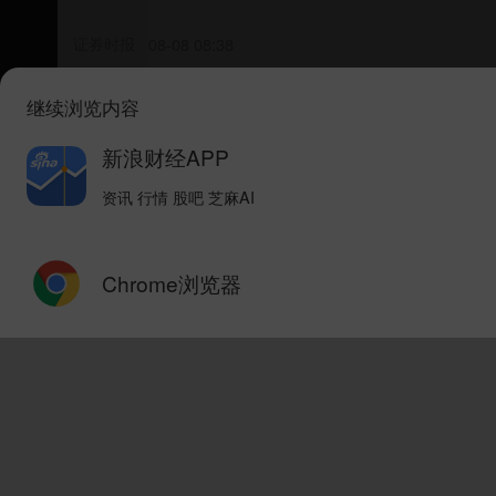
证券时报
08-08 08:38
继续浏览内容
股价8日已翻倍，百亿大牛股紧急提示
新浪财经APP
21世纪经济报道
08-08 06:45
资讯 行情 股吧 芝麻AI
溢价超40%！国泰君安国际，启动私有化退
Chrome浏览器
每日经济新闻
34评论
08-08 09:42
本周十大牛熊股出炉
第一财经
35评论
08-07 23:12