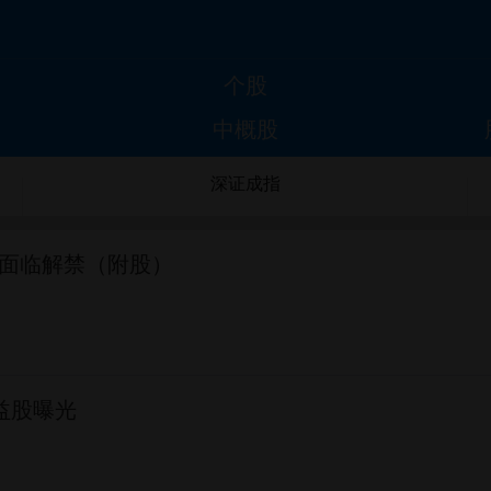
个股
中概股
深证成指
股面临解禁（附股）
益股曝光