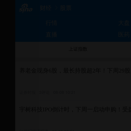
财经
股票
行情
大盘
直播
医药
上证指数
养老金现身6股，最长持股超2年！下周29
证券时报
3评论
08-08 10:21
宇树科技IPO倒计时，下周一启动申购！受
21世纪经济报道