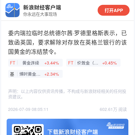
新浪财经客户端
打开APP
你永远在大事现场
委内瑞拉临时总统德尔茜·罗德里格斯表示，已
致函英国，要求解除对存放在英格兰银行的该
国黄金的冻结禁令。
FT
黄金连续
+3.44%
FT
伦敦金（现货黄金）
+0.45%
基
博时黄金ETF联接C
+2.34%
声明：以上内容仅供资讯传播，不构成与新浪财经相关的任何投
资建议。
2026-07-09 08:05:11
602.61万 阅读