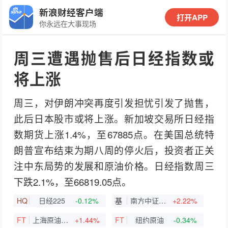
新浪财经客户端
打开APP
你永远在大事现场
周三遭遇抛售后日经指数或
将上涨
周三，对伊朗冲突再度引发担忧引发了抛售，
此后日本股市或将上涨。新加坡交易所日经指
数期货上涨1.4%，至67885点。在美国总统特
朗普宣布结束为期八周的停火后，投资者正关
注中东局势的发展和原油价格。日经指数周三
下跌2.1%，至66819.05点。
HQ
日经225
-0.12%
基
南方中证A500ETF
+2.22%
FT
上海原油连续
+1.44%
FT
纽约原油
-0.34%