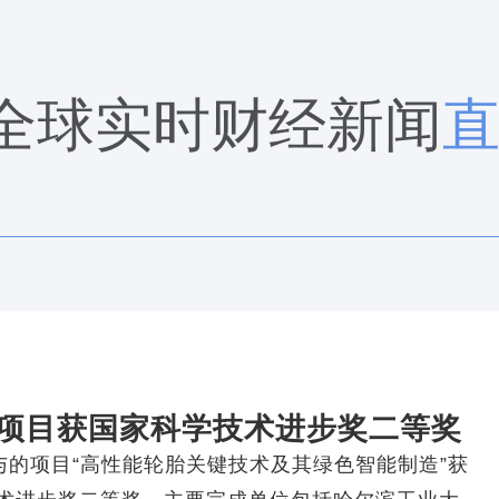
全球实时财经新闻
项目获国家科学技术进步奖二等奖
与的项目“高性能轮胎关键技术及其绿色智能制造”获