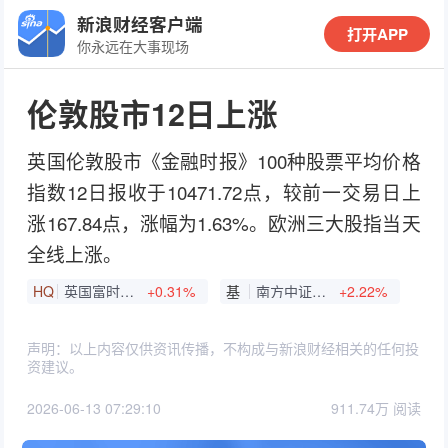
新浪财经客户端
打开APP
你永远在大事现场
伦敦股市12日上涨
英国伦敦股市《金融时报》100种股票平均价格
指数12日报收于10471.72点，较前一交易日上
涨167.84点，涨幅为1.63%。欧洲三大股指当天
全线上涨。
HQ
英国富时100
+0.31%
基
南方中证A500ETF
+2.22%
声明：以上内容仅供资讯传播，不构成与新浪财经相关的任何投
资建议。
2026-06-13 07:29:10
911.74万 阅读