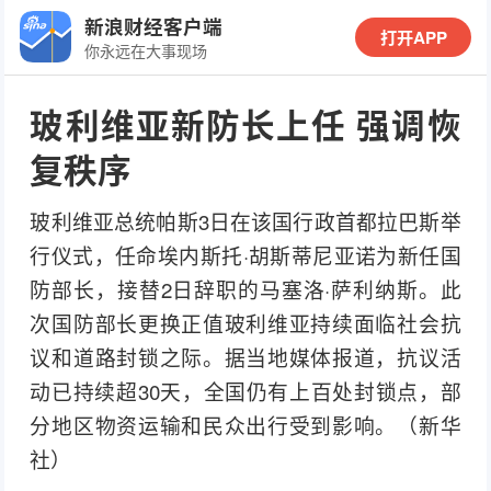
新浪财经客户端
打开APP
你永远在大事现场
玻利维亚新防长上任 强调恢
复秩序
玻利维亚总统帕斯3日在该国行政首都拉巴斯举
行仪式，任命埃内斯托·胡斯蒂尼亚诺为新任国
防部长，接替2日辞职的马塞洛·萨利纳斯。此
次国防部长更换正值玻利维亚持续面临社会抗
议和道路封锁之际。据当地媒体报道，抗议活
动已持续超30天，全国仍有上百处封锁点，部
分地区物资运输和民众出行受到影响。（新华
社）