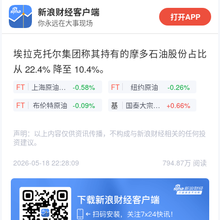
新浪财经客户端
打开APP
你永远在大事现场
埃拉克托尔集团称其持有的摩多石油股份占比
从 22.4% 降至 10.4%。
FT
上海原油连续
-0.58%
FT
纽约原油
-0.26%
FT
布伦特原油
-0.09%
基
国泰大宗商品(QDII-LOF)A
+0.66%
声明：以上内容仅供资讯传播，不构成与新浪财经相关的任何投
资建议。
2026-05-18 22:28:09
794.87万 阅读