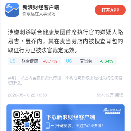
新浪财经客户端
打开APP
你永远在大事现场
涉嫌刺杀联合健康集团首席执行官的嫌疑人路
易吉・曼乔内，其在麦当劳店内被搜查背包的
取证行为已被法官裁定无效。
US
联合健康
+0.77%
US
麦当劳
-0.64%
声明：以上内容仅供资讯传播，不构成与新浪财经相关的任何投
资建议。
2026-05-18 22:16:53
534.12万 阅读