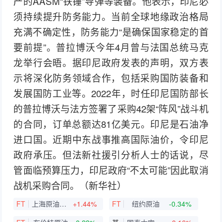
产的AASM“铁锤”导弹等装备。他表示，印尼必
须持续提升防务能力。当前全球地缘政治格局
充满不确定性，防务能力“是确保国家稳定的首
要前提”。普拉博沃今年4月曾与法国总统马克
龙举行会晤。据印尼政府发表的声明，双方表
示将深化防务领域合作，包括采购国防装备和
发展国防工业等。2022年，时任印尼国防部长
的普拉博沃与法方签署了采购42架“阵风”战斗机
的合同，订单总额达81亿美元。印尼是石油净
进口国。近期中东战事推高国际油价，令印尼
政府承压。但法新社援引分析人士的话说，尽
管面临预算压力，印尼政府“不太可能”因此取消
战机采购合同。（新华社）
FT
上海原油连续
+1.44%
FT
纽约原油
-0.34%