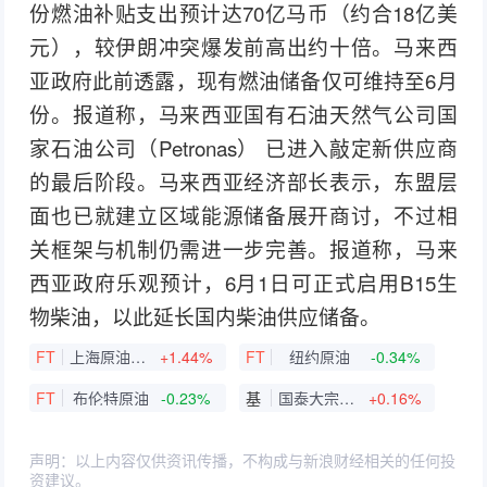
份燃油补贴支出预计达70亿马币（约合18亿美
元），较伊朗冲突爆发前高出约十倍。马来西
亚政府此前透露，现有燃油储备仅可维持至6月
份。报道称，马来西亚国有石油天然气公司国
家石油公司（Petronas） 已进入敲定新供应商
的最后阶段。马来西亚经济部长表示，东盟层
面也已就建立区域能源储备展开商讨，不过相
关框架与机制仍需进一步完善。报道称，马来
西亚政府乐观预计，6月1日可正式启用B15生
物柴油，以此延长国内柴油供应储备。
FT
上海原油连续
+1.44%
FT
纽约原油
-0.34%
FT
布伦特原油
-0.23%
基
国泰大宗商品(QDII-LOF)A
+0.16%
声明：以上内容仅供资讯传播，不构成与新浪财经相关的任何投
资建议。