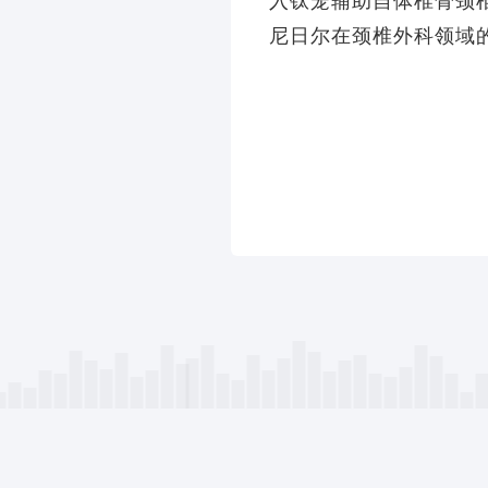
入钛笼辅助自体椎骨颈
尼日尔在颈椎外科领域