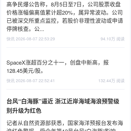
高争民爆公告称，8月5日至7日，公司股票收盘
价格涨幅偏离值累计超20%，属异常波动。公司
已被深交所重点监控，若股价非理性波动或申请
停牌核查。公...
快讯 2026-08-07 22:53:29
94.10万 阅读
SpaceX涨超百分之十一，创盘中新高，报
128.45美元/股。
快讯 2026-08-07 22:52:41
132.44万 阅读
台风“白海豚”逼近 浙江近岸海域海浪预警级
别升级为红色
记者从自然资源部获悉，国家海洋预报台发布海
浪红色警报。受今年第13号台风“白海豚”影响，