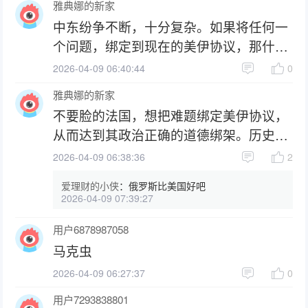
雅典娜的新家
中东纷争不断，十分复杂。如果将任何一
个问题，绑定到现在的美伊协议，那什么
结果也不会得到。
2026-04-09 06:40:44
0
雅典娜的新家
不要脸的法国，想把难题绑定美伊协议，
从而达到其政治正确的道德绑架。历史上
二战它投降希特勒是绥靖政策的结果。等
2026-04-09 06:38:36
2
美国撤离欧洲，欧洲就会成为俄罗斯得天
爱理财的小侠
：
俄罗斯比美国好吧
下了。
2026-04-09 07:39:27
用户6878987058
马克虫
2026-04-09 06:27:37
0
用户7293838801