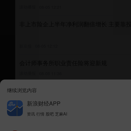
滚动播报
08-05 12:21
非上市险企上半年净利润翻倍增长 主要靠
新京报
08-05 12:12
会计师事务所职业责任险将迎新规
滚动播报
08-05 11:36
继续浏览内容
“换帅”迷雾：五年掌舵者离场，承保魔咒
新浪财经APP
市场资讯
08-05 11:10
资讯 行情 股吧 芝麻AI
二季度非上市人身险公司代理人最新数据出炉