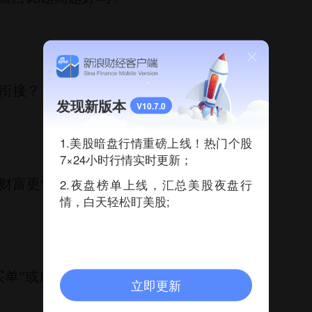
衔接？
发现新版本
V10.7.0
1.美股暗盘行情重磅上线！热门个股
7×24小时行情实时更新；
财富更“保险”
2.夜盘榜单上线，汇总美股夜盘行
情，白天轻松盯美股;
买单”或成常态
立即更新