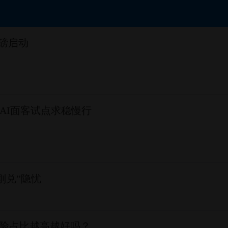
磅启动
AI面客试点求稳慢行
刚兑”隐忧
险占比越高越好吗？