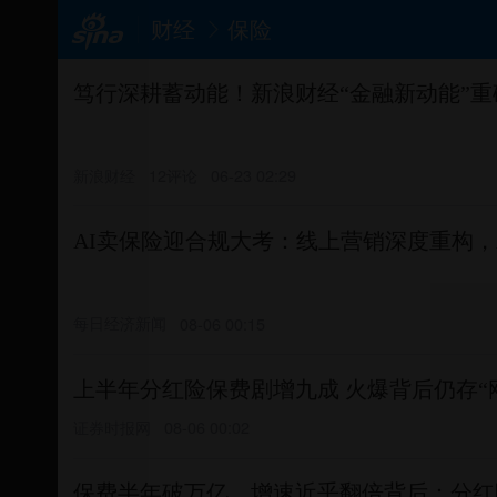
财经
保险
笃行深耕蓄动能！新浪财经“金融新动能”重
新浪财经
12评论
06-23 02:29
AI卖保险迎合规大考：线上营销深度重构，
每日经济新闻
08-06 00:15
上半年分红险保费剧增九成 火爆背后仍存“
证券时报网
08-06 00:02
保费半年破万亿，增速近乎翻倍背后：分红