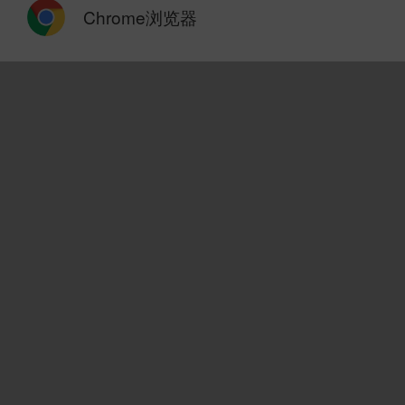
Chrome浏览器
市场资讯
1评论
08-05 10:11
同比下滑1.1%！泰康人寿上半年净利润15
市场资讯
08-05 07:14
金融监管总局：新修订的《会计师事务所职
金融一线
08-05 02:22
金融监管总局：将研究制定职业责任保险行