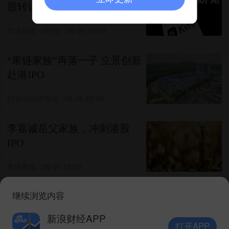
股转让却满天飞！到底是谁在
套现，谁在抢筹？
市场资讯
2评论
08-06 16:03
“果链家族”再落一子 立景创新
赴港IPO
21世纪经济报道
08-06 23:00
李嘉诚岳父家族，冲刺港股
IPO
市场资讯
08-06 16:00
继续浏览内容
研发投入连降 拿森科技闯关港
股
新浪财经APP
打开APP