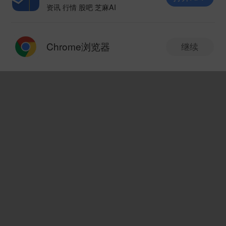
市场资讯
08-06 16:30
资讯 行情 股吧 芝麻AI
打开APP
财中ETF风向标｜恒生医疗ETF博时(513060)盘
Chrome浏览器
继续
中涨3.72% 政策组合拳提振港股医药估值修复
新版本抢先体验
V10.8.0
财中社
08-07 06:30
财中ETF风向标｜港股通消费ETF富国(159245)
盘中下跌1.12%，港股消费板块逆势走弱
发现新版本
财中社
08-07 06:30
V10.8.0
东方证券：冰洗出口维持高景气 白电内销有望
1.搜索优化升级，一搜纵览全景，板块联动一
环比改善
图看懂，股基指数一屏聚合；
智通财经网
08-07 06:30
2.自选表头新增多维指标，9大周期收益，关
联板块，阶段行情，封板信息；
港股异动 | 宏利金融-S(00945)绩后涨近3% 二季
3.中证指数支持查看历史分时；