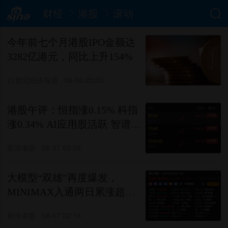
财经
港股
滚动
今年前七个月港股IPO金额达
3282亿港元，同比上升154%
21世纪经济报道
08-06 23:00
港股午评：恒指涨0.15% 科指
涨0.34% AI应用股活跃 智谱、
MINIMAX涨超17%
新浪港股
08-07 03:33
大模型“双雄”再度爆发，
MINIMAX入通两日累涨超三
成
新浪港股
08-07 02:18