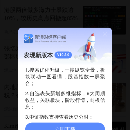
港股两倍做多海力士暴跌逾
10%，较历史高点回撤超85%
新浪港股
08-07 01:47
张忆东：A股港股基本确认底
发现新版本
V10.8.0
部区域 最快8月上旬迎转机
1.搜索优化升级，一搜纵览全景，板
观点地产网
08-06 14:11
块联动一图看懂，股基指数一屏聚
合；
内地居民的香港保险收益要缴
2.自选表头新增多维指标，9大周期
税？香港保监局回应：相关要
收益，关联板块，阶段行情，封板信
求一直存在，不用过度解读
息；
澎湃新闻
08-07 03:09
3.中证指数支持查看历史分时；
Kimi估值冲上500亿美元，老
立即更新