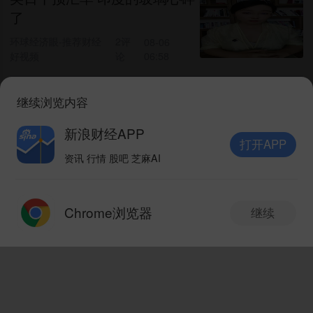
了
环球经济眼-推荐财经
2评
08-06
好视频
论
06:58
阿曼与伊朗或达成霍尔木兹海
继续浏览内容
峡协议，这会对全球经济带来
新浪财经APP
什么影响？
环球经济眼-推荐财经好视
08-06
打开APP
频
06:39
资讯 行情 股吧 芝麻AI
打开APP
埃及净国际外汇储备7月升至
Chrome浏览器
继续
创纪录的563亿美元
新版本抢先体验
V10.8.0
中国金融信息网
08-06 05:40
三重利空共振，美元兑瑞郎开
启调整行情