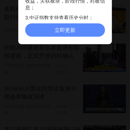
收益，关联板块，阶段行情，封板信
息；
美联储理事库克：已“准备采
取行动”加息以应对通胀
3.中证指数支持查看历史分时；
立即更新
环球市场播报
5评论
08-06 07:46
伊朗与阿曼就霍尔木兹通航取
得进展，正式开放仍待确认
环球经济眼-推荐财经好视
08-06
频
06:53
26.08.05川普在内华达发表中
期选举施政演讲
环球经济眼-推荐财经好视
08-06
频
07:00
美日干预汇率 印度的玻璃心碎