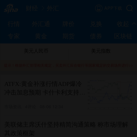
财经
外汇
APP下载
行情
外汇通
牌价
兑换
收起
专家
黄金
期货
债券
区块链
美元人民币
美元指数
提示！根据外汇管理相关规定，买卖外汇应在银行等国家规定的交易场所进行>>
ATFX:黄金补涨行情ADP爆冷
冲击加息预期 卡什卡利支持加
息
市场资讯
4评论
08-06 12:34
美联储主席沃什坚持精简沟通策略 称市场理解
其政策框架