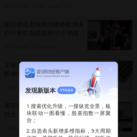
环球市场播报
9评论
08-06 11:27
德国就提名纳格尔接替欧洲央
行行长拉加德展开讨论 纳格尔
竞逐欧洲央行行长取得进展
环球市场播报
08-06 10:59
又有美联储官员呼吁加息！美
联储9月加息能落地吗？
21世纪经济报道
08-06 08:15
发现新版本
V10.8.0
1.搜索优化升级，一搜纵览全景，板
美联储，有新情况！加息阵营
块联动一图看懂，股基指数一屏聚
壮大
合；
21世纪经济报道
1评论
08-06 07:45
2.自选表头新增多维指标，9大周期