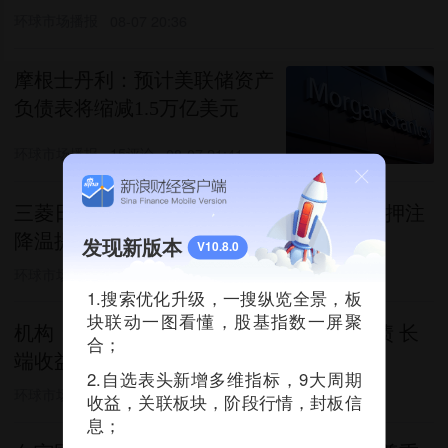
环球市场播报
08-07 20:36
摩根士丹利：预计美联储资产
负债表将缩减1.5万亿美元
环球市场播报
15评论
08-07 21:41
三菱日联：建议做多澳元/日元 美联储加息押注
降温提振套息交易
发现新版本
V10.8.0
环球市场播报
08-07 21:42
1.搜索优化升级，一搜纵览全景，板
块联动一图看懂，股基指数一屏聚
机构：日本不太可能为干预而出售中期美债 长
合；
端收益率影响有限
2.自选表头新增多维指标，9大周期
环球市场播报
08-07 18:41
收益，关联板块，阶段行情，封板信
息；