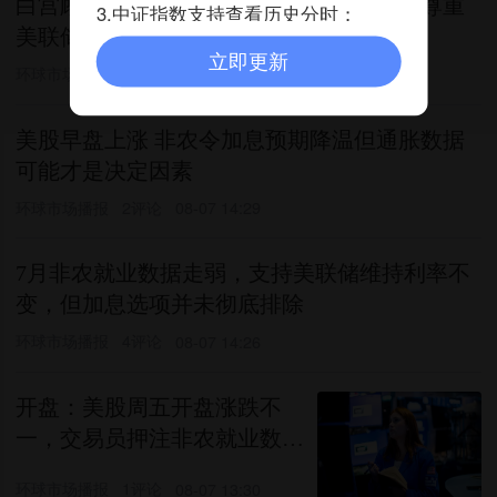
白宫顾问称特朗普与沃什经常谈经济 总统尊重
3.中证指数支持查看历史分时；
美联储独立性
立即更新
环球市场播报
7评论
08-07 17:58
美股早盘上涨 非农令加息预期降温但通胀数据
可能才是决定因素
环球市场播报
2评论
08-07 14:29
7月非农就业数据走弱，支持美联储维持利率不
变，但加息选项并未彻底排除
环球市场播报
4评论
08-07 14:26
开盘：美股周五开盘涨跌不
一，交易员押注非农就业数据
将阻止美联储加息
环球市场播报
1评论
08-07 13:30