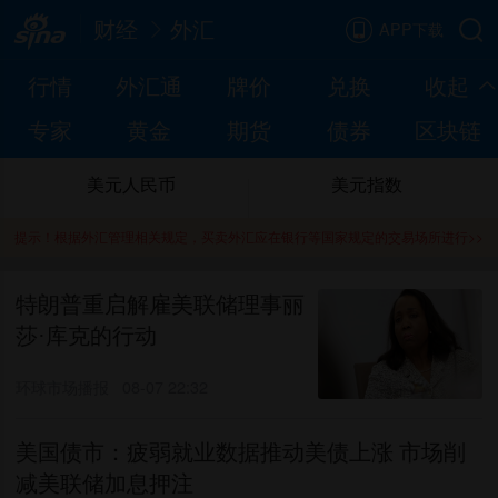
财经
外汇
APP下载
行情
外汇通
牌价
兑换
收起
专家
黄金
期货
债券
区块链
美元人民币
美元指数
提示！根据外汇管理相关规定，买卖外汇应在银行等国家规定的交易场所进行>>
特朗普重启解雇美联储理事丽
莎·库克的行动
环球市场播报
08-07 22:32
美国债市：疲弱就业数据推动美债上涨 市场削
减美联储加息押注