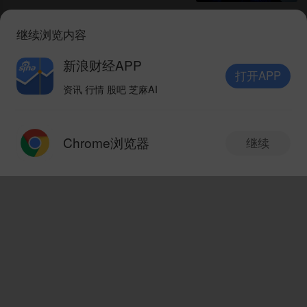
继续浏览内容
ATFX亮相2026维基财经博览
会 首席运营官首次系统性解读
新浪财经APP
品牌增长逻辑
打开APP
市场资讯
08-07 11:45
资讯 行情 股吧 芝麻AI
打开APP
ATFX:格什姆岛传爆炸声美伊
Chrome浏览器
继续
局势再添变数 WTI大涨触及
新版本抢先体验
V10.8.0
77.64
市场资讯
08-07 11:40
ATFX汇评:7月非农就业来袭核
心数据预期偏弱 多因素拖累美
发现新版本
V10.8.0
国经济
市场资讯
08-07 11:37
1.搜索优化升级，一搜纵览全景，板块联动一